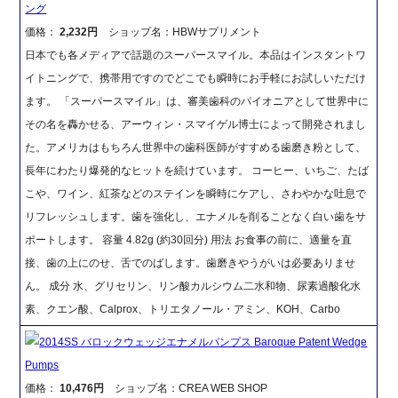
ング
価格：
2,232円
ショップ名：HBWサプリメント
日本でも各メディアで話題のスーパースマイル。本品はインスタントワ
イトニングで、携帯用ですのでどこでも瞬時にお手軽にお試しいただけ
ます。 「スーパースマイル」は、審美歯科のパイオニアとして世界中に
その名を轟かせる、アーウィン・スマイゲル博士によって開発されまし
た。アメリカはもちろん世界中の歯科医師がすすめる歯磨き粉として、
長年にわたり爆発的なヒットを続けています。 コーヒー、いちご、たば
こや、ワイン、紅茶などのステインを瞬時にケアし、さわやかな吐息で
リフレッシュします。歯を強化し、エナメルを削ることなく白い歯をサ
ポートします。 容量 4.82g (約30回分) 用法 お食事の前に、適量を直
接、歯の上にのせ、舌でのばします。歯磨きやうがいは必要ありませ
ん。 成分 水、グリセリン、リン酸カルシウム二水和物、尿素過酸化水
素、クエン酸、Calprox、トリエタノール・アミン、KOH、Carbo
2014SS バロックウェッジエナメルパンプス Baroque Patent Wedge
Pumps
価格：
10,476円
ショップ名：CREA WEB SHOP