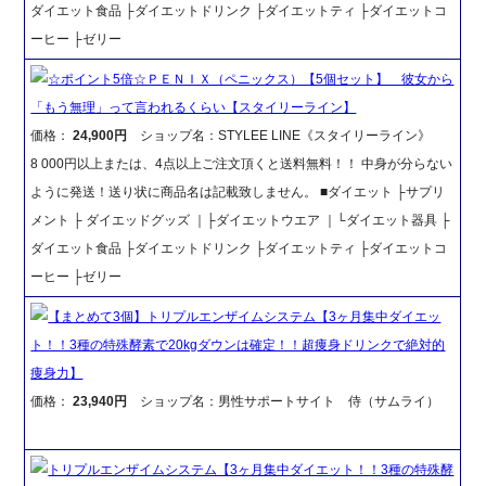
ダイエット食品 ├ダイエットドリンク ├ダイエットティ ├ダイエットコ
ーヒー ├ゼリー
☆ポイント5倍☆ＰＥＮＩＸ（ペニックス）【5個セット】 彼女から
「もう無理」って言われるくらい【スタイリーライン】
価格：
24,900円
ショップ名：STYLEE LINE《スタイリーライン》
8 000円以上または、4点以上ご注文頂くと送料無料！！ 中身が分らない
ように発送！送り状に商品名は記載致しません。 ■ダイエット ├サプリ
メント ├ ダイエッドグッズ ｜├ダイエットウエア ｜└ダイエット器具 ├
ダイエット食品 ├ダイエットドリンク ├ダイエットティ ├ダイエットコ
ーヒー ├ゼリー
【まとめて3個】トリプルエンザイムシステム【3ヶ月集中ダイエッ
ト！！3種の特殊酵素で20kgダウンは確定！！超痩身ドリンクで絶対的
痩身力】
価格：
23,940円
ショップ名：男性サポートサイト 侍（サムライ）
トリプルエンザイムシステム【3ヶ月集中ダイエット！！3種の特殊酵