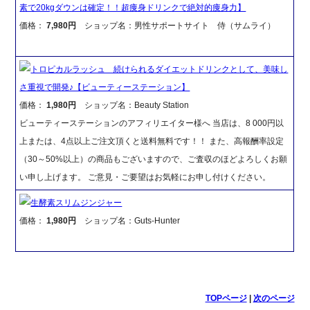
素で20kgダウンは確定！！超痩身ドリンクで絶対的痩身力】
価格：
7,980円
ショップ名：男性サポートサイト 侍（サムライ）
トロピカルラッシュ 続けられるダイエットドリンクとして、美味し
さ重視で開発♪【ビューティーステーション】
価格：
1,980円
ショップ名：Beauty Station
ビューティーステーションのアフィリエイター様へ 当店は、8 000円以
上または、4点以上ご注文頂くと送料無料です！！ また、高報酬率設定
（30～50%以上）の商品もございますので、ご査収のほどよろしくお願
い申し上げます。 ご意見・ご要望はお気軽にお申し付けください。
生酵素スリムジンジャー
価格：
1,980円
ショップ名：Guts-Hunter
TOPページ
|
次のページ