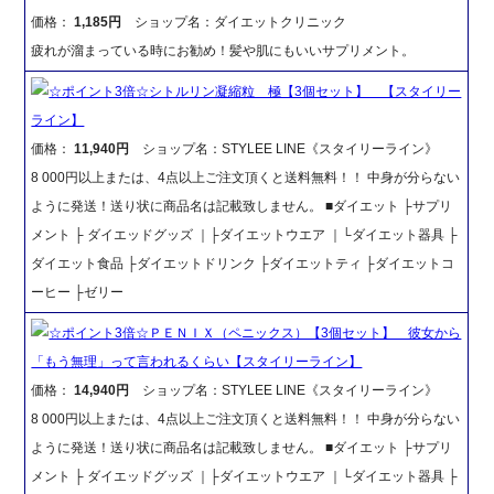
価格：
1,185円
ショップ名：ダイエットクリニック
疲れが溜まっている時にお勧め！髪や肌にもいいサプリメント。
☆ポイント3倍☆シトルリン凝縮粒 極【3個セット】 【スタイリー
ライン】
価格：
11,940円
ショップ名：STYLEE LINE《スタイリーライン》
8 000円以上または、4点以上ご注文頂くと送料無料！！ 中身が分らない
ように発送！送り状に商品名は記載致しません。 ■ダイエット ├サプリ
メント ├ ダイエッドグッズ ｜├ダイエットウエア ｜└ダイエット器具 ├
ダイエット食品 ├ダイエットドリンク ├ダイエットティ ├ダイエットコ
ーヒー ├ゼリー
☆ポイント3倍☆ＰＥＮＩＸ（ペニックス）【3個セット】 彼女から
「もう無理」って言われるくらい【スタイリーライン】
価格：
14,940円
ショップ名：STYLEE LINE《スタイリーライン》
8 000円以上または、4点以上ご注文頂くと送料無料！！ 中身が分らない
ように発送！送り状に商品名は記載致しません。 ■ダイエット ├サプリ
メント ├ ダイエッドグッズ ｜├ダイエットウエア ｜└ダイエット器具 ├