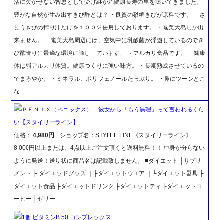
活に欠かせない智恵として受け継がれ健康長寿の里を築いてきました。
豊かな自然が生み出すきび酢とは？ ・良質の砂糖きびが原料です。 さ
とうきびの搾り汁だけを１００％使用しております。 ・奄美大島しか出
来ません。 奄美大島周辺には、空気中に乳酸菌が浮遊しているのでき
び酢造りに最適な環境に適し ています。 ・アルカリ食品です。 健康
体は弱アルカリ体質。健康つくりに強い味方。 ・長期熟成させているの
でまろやか。 ・ミネラル、ポリフェノールたっぷり。 ・鼻にツーンとこ
な
ＰＥＮＩＸ（ペニックス） 彼女から「もう無理」って言われるくら
い【スタイリーライン】
価格：
4,980円
ショップ名：STYLEE LINE《スタイリーライン》
8 000円以上または、4点以上ご注文頂くと送料無料！！ 中身が分らない
ように発送！送り状に商品名は記載致しません。 ■ダイエット ├サプリ
メント ├ ダイエッドグッズ ｜├ダイエットウエア ｜└ダイエット器具 ├
ダイエット食品 ├ダイエットドリンク ├ダイエットティ ├ダイエットコ
ーヒー ├ゼリー
1個 ビタミンB 50 コンプレックス