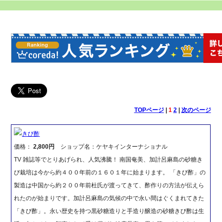
TOPページ
|
1
2
|
次のページ
きび酢
価格：
2,800円
ショップ名：ケヤキインターナショナル
TV 雑誌等でとりあげられ、人気沸騰！ 南国奄美、加計呂麻島の砂糖き
び栽培は今から約４００年前の１６０１年に始まります。 「きび酢」の
製造は中国から約２００年前杜氏が渡ってきて、酢作りの方法が伝えら
れたのが始まりです。加計呂麻島の気候の中で永い間はぐくまれてきた
「きび酢」。永い歴史を持つ黒砂糖造りと手造り醸造の砂糖きび酢は生