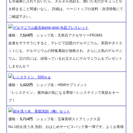
も冷蔵庫に入れておいたら、ヌルヌル洗顔も、開いた毛穴がキュっと引
き締まること間違いなし。 詳細は、ページトップの送料・決済情報にて
ご確認下さい。
ゲルマニウム鉱石&amp;amp;水晶ブレスレット
価格：
7,524円
ショップ名：天然石アクセサリーFROMS
血液をサラサラにすると、テレビで話題のゲルマニウム。美肌やダイエ
ットにも、ゲルマニウムの特集番組が放映され、さらに人気のゲルマニ
ウム。父の日には、頑張っているお父さんにゲルマニウムをプレゼント
しませんか？
L-システイン 500ｍｇ
価格：
1,422円
ショップ名：HBWサプリメント
「L-システイン」 紫外線の気になる季節！L-システインで美肌をキー
プ！
顔を洗う水、美肌洗顔（梅）セット
価格：
5,714円
ショップ名：宝塚美研ストアミックス店
No.1顔を洗う水 洗顔、おはじめサービスパック第一弾です。よくお客様