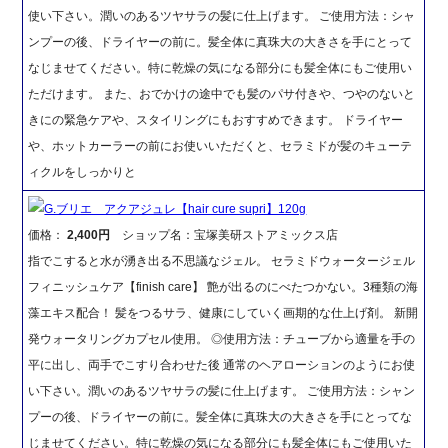
使い下さい。潤いのあるツヤサラの髪に仕上げます。 ご使用方法：シャ
ンプーの後、ドライヤーの前に。髪全体に真珠大の大きさを手にとって
なじませてください。特に乾燥の気になる部分にも髪全体にもご使用い
ただけます。 また、おでかけの途中でも髪のパサ付きや、つやのないと
きにの緊急ケアや、スタイリングにもおすすめできます。 ドライヤー
や、ホットカーラーの前にお使いいただくと、セラミドが髪のキューテ
ィクルをしっかりと
G.ブリエ アクアジュレ【hair cure supri】120g
価格：
2,400円
ショップ名：宝塚美研ストアミックス店
指でこすると水が湧き出る不思議なジェル。 セラミドウォータージェル
フィニッシュケア【finish care】 艶が出るのにべたつかない。3種類の海
藻エキス配合！ 髪をつるサラ、健康にしていく画期的な仕上げ剤。 新開
発ウォータリングカプセル使用。 ◎使用方法：チューブから適量を手の
平に出し、両手でこすり合わせた後 通常のヘアローションのようにお使
い下さい。潤いのあるツヤサラの髪に仕上げます。 ご使用方法：シャン
プーの後、ドライヤーの前に。髪全体に真珠大の大きさを手にとってな
じませてください。特に乾燥の気になる部分にも髪全体にもご使用いた