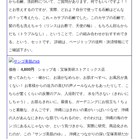
から石鹸、洗顔料について、ご質問があります。何でもいいですよ！！
とお答えするのですが、実際、どおよ？自分で使ってる石鹸はどんな
の？ッて考えたら、これ＝カサブの石鹸でした。このカサブの石鹸で、
髪の毛も洗えちゃう（リンスはお酢で、天使の輪）、もちろん顔もから
だも（トラブルなし）。ということで、この組み合わせがおすすめでき
る。という、セットです。 詳細は、ページトップの送料・決済情報にて
ご確認下さい。
サンゴ美肌のゆ
価格：
4,800円
ショップ名：宝塚美研ストアミックス店
使ってみたら・・確かに、お湯がなめらか。お肌すべすべ。お風呂が臭
くない！ お客様からの迫力の喜びの声メールなんかもあったりして、こ
ちらが驚くくらいの反響のアル、入浴剤です。 水を汚さない（きれいに
しちゃう）。お肌もきれいに。最後も、ガーデニングにお役立ち！ちょ
っと素敵な、さんごです。 沖縄にはきれいの素がいっぱい☆なぜ、沖縄
の人があんなにきれいな肌でいられるのか。そのわけは、沖縄の海のサ
ンゴにあるんじゃないか、という気づきから、実際に研究、商品化され
たのが、この『サンゴ美肌のゆ』。 沖縄とつながりの深い宝塚美研だか