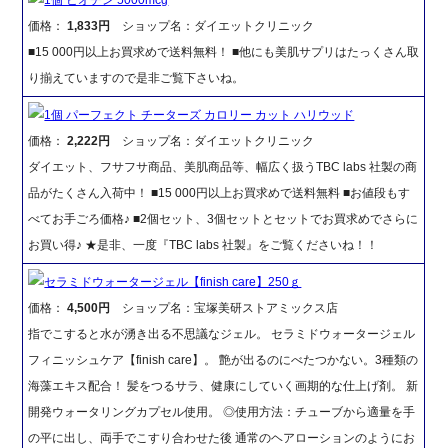
価格：
1,833円
ショップ名：ダイエットクリニック
■15 000円以上お買求めで送料無料！ ■他にも美肌サプリはたっくさん取
り揃えていますので是非ご覧下さいね。
1個 パーフェクト チーターズ カロリー カット ハリウッド
価格：
2,222円
ショップ名：ダイエットクリニック
ダイエット、フサフサ商品、美肌商品等、幅広く扱うTBC labs 社製の商
品がたくさん入荷中！ ■15 000円以上お買求めで送料無料 ■お値段もす
べてお手ごろ価格♪ ■2個セット、3個セットとセットでお買求めでさらに
お買い得♪ ★是非、一度『TBC labs 社製』をご覧くださいね！！
セラミドウォータージェル【finish care】250ｇ
価格：
4,500円
ショップ名：宝塚美研ストアミックス店
指でこすると水が湧き出る不思議なジェル。 セラミドウォータージェル
フィニッシュケア【finish care】。 艶が出るのにべたつかない。3種類の
海藻エキス配合！ 髪をつるサラ、健康にしていく画期的な仕上げ剤。 新
開発ウォータリングカプセル使用。 ◎使用方法：チューブから適量を手
の平に出し、両手でこすり合わせた後 通常のヘアローションのようにお