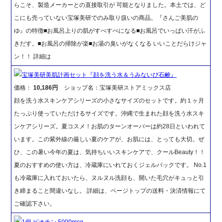
らこそ、製造メーカーとの直接取引が 可能となりました。本土では、ど
こにも売っていない宝塚美研でのみ取り扱いの商品。『さんご美肌の
ゆ』の特徴■お風呂上りの肌がすべすべになる■お風呂でいっぱい汗がふ
きだす。■お風呂の掃除が楽■お湯の臭いがなくなる いいことだらけジャ
ン！！ 詳細は
宝塚美研美肌計画セット『顔を洗う水＆うみないび石鹸』
価格：
10,186円
ショップ名：宝塚美研ストアミックス店
顔を洗う水スキンケアシリーズの小さなサイズのセットです。約１ヶ月
たっぷり使っていただけるサイズです。沖縄で生まれた顔を洗う水スキ
ンケアシリーズ。夏コスメ！お肌のターンオーバーは約28日といわれて
います。この紫外線の厳しい夏のケアが、お肌には、とっても大切。ぜ
ひ、この暑い今年の夏は、気持ちいいスキンケアで、クールBeauty！！
夏のおすすめの使い方は、冷蔵庫にいれておくジェルパックです。 No.1
も冷蔵庫に入れておいたら、ヌルヌル洗顔も、開いた毛穴がキュっと引
き締まること間違いなし。 詳細は、ページトップの送料・決済情報にて
ご確認下さい。
1個 ビオチン 5000mcg